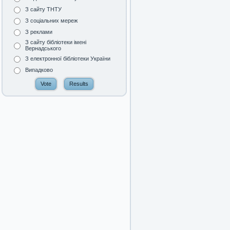
З сайту ТНТУ
З соціальних мереж
З реклами
З сайту бібліотеки імені
Вернадського
З електронної бібліотеки України
Випадково