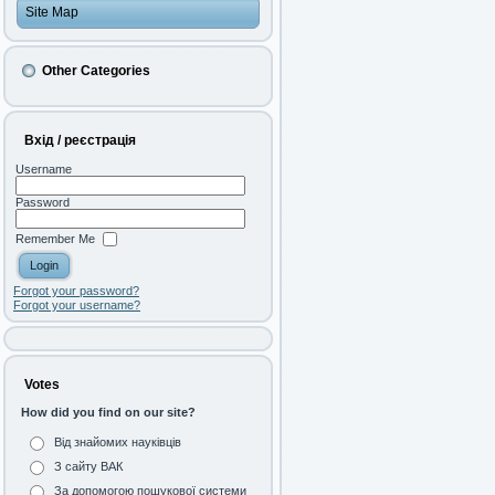
Site Map
Other Categories
Вхід / реєстрація
Username
Password
Remember Me
Forgot your password?
Forgot your username?
Votes
How did you find on our site?
Від знайомих науківців
З сайту ВАК
За допомогою пошукової системи