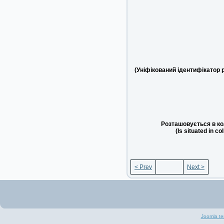
(Уніфікований ідентифікатор 
Розташовується в ко
(Is situated in co
< Prev
Next >
Joomla te