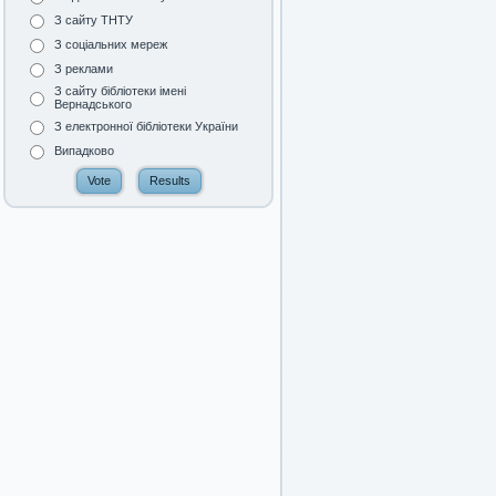
З сайту ТНТУ
З соціальних мереж
З реклами
З сайту бібліотеки імені
Вернадського
З електронної бібліотеки України
Випадково