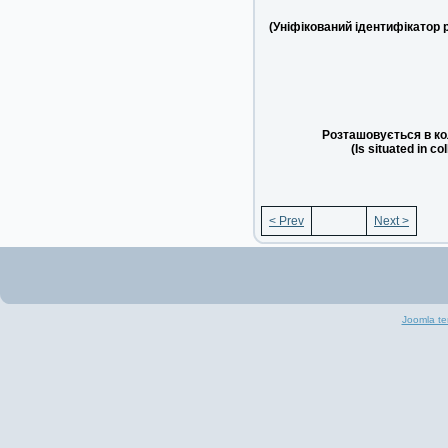
(Уніфікований ідентифікатор 
Розташовується в ко
(Is situated in co
< Prev
Next >
Joomla te