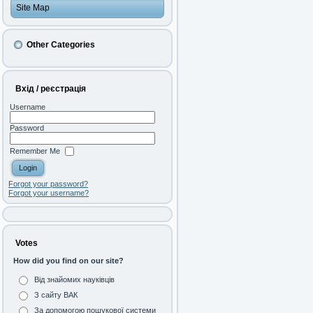
Site Map
Other Categories
Вхід / реєстрація
Username
Password
Remember Me
Forgot your password?
Forgot your username?
Votes
How did you find on our site?
Від знайомих науківців
З сайту ВАК
За допомогою пошукової системи