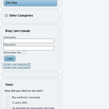
Site Map
Other Categories
Вхід / реєстрація
Username
Password
Remember Me
Forgot your password?
Forgot your username?
Votes
How did you find on our site?
Від знайомих науківців
З сайту ВАК
За допомогою пошукової системи