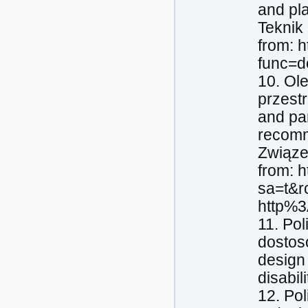
and pla
Teknik 
from: h
func=d
10. Ol
przestr
and par
recomm
Związe
from: h
sa=t&
http%
11. Pol
dostos
design 
disabil
12. Po