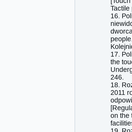
[Touch 
Tactile
16. Po
niewid
dworcac
people.
Kolejni
17. Pol
the to
Undergr
246.
18. Ro
2011 r
odpowi
[Regula
on the 
facilit
19. Ro