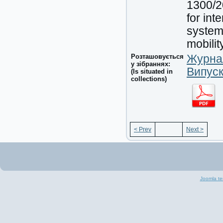
1300/2
for int
system 
mobility
Розташовується
Журнал
у зібраннях:
Випуск
(Is situated in
collections)
< Prev
Next >
Joomla te