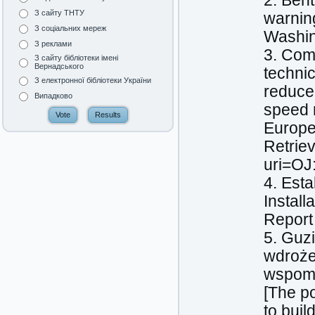
2. Bent
З сайту ТНТУ
warning
З соціальних мереж
Washin
З реклами
3. Com
З сайту бібліотеки імені
Вернадського
technic
З електронної бібліотеки України
reduced
Випадково
speed r
Europe
Retrie
uri=OJ
4. Esta
Install
Report 
5. Guz
wdroże
wspoma
[The po
to buil