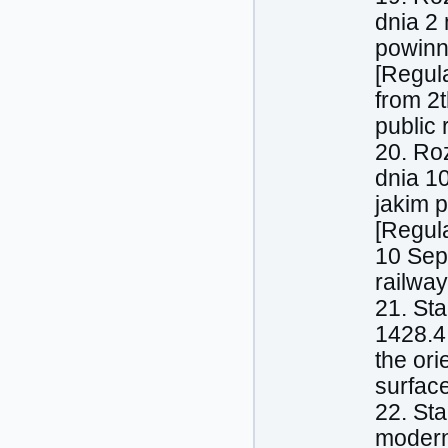
dnia 2
powinn
[Regul
from 2t
public 
20. Ro
dnia 1
jakim 
[Regula
10 Sep
railway
21. St
1428.4.
the ori
surfac
22. St
modern