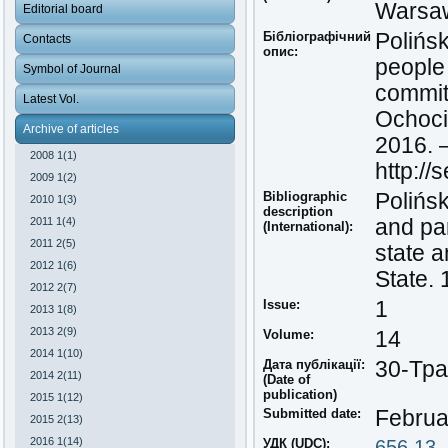
Warsaw
Editorial board
Бібліографічний
Polińsk
Contacts
опис:
people 
Symbol of Journal
commit
Latest Vol.
Ochoci
Archive of articles
2016. 
2008 1(1)
http://
2009 1(2)
Bibliographic
Polińsk
2010 1(3)
description
2011 1(4)
and par
(International):
2011 2(5)
state 
2012 1(6)
State.
2012 2(7)
Issue:
1
2013 1(8)
2013 2(9)
Volume:
14
2014 1(10)
Дата публікації:
30-Тра
2014 2(11)
(Date of
publication)
2015 1(12)
Submitted date:
Februa
2015 2(13)
2016 1(14)
УДК (UDC):
656.13