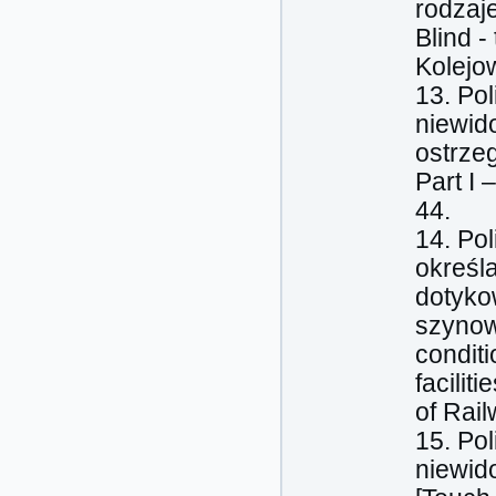
rodzaje
Blind -
Kolejo
13. Po
niewid
ostrzeg
Part I 
44.
14. Pol
określ
dotyko
szynowe
conditi
facili
of Rai
15. Po
niewid