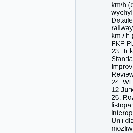
km/h (
wychyl
Detaile
railway
km / h 
PKP PL
23. Tok
Standar
Improvi
Review
24. WHO
12 June
25. Ro
listop
intero
Unii d
możliw