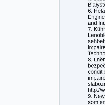
Białyst
6. Hela
Engine
and In
7. Kühh
Lenoble
sehbeh
impair
Techno
8. Lně
bezpeč
condit
impair
slaboz
http:/
9. New
som en 