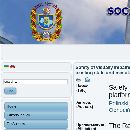
Safety of visually impair
existing state and mist
|
Назва:
Safety 
(Title)
platfor
Автори:
Poliński
Home
(Authors)
Ochociń
Editorial policy
For Authors
Приналежність:
The Rai
(Affiliation)