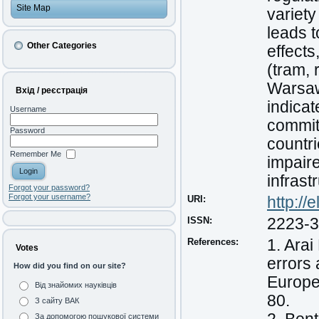
Site Map
variet
leads t
Other Categories
effects
(tram, 
Warsaw
Вхід / реєстрація
indicat
Username
commit
Password
countri
Remember Me
impaire
infrast
Forgot your password?
Forgot your username?
URI:
http:/
ISSN:
2223-
References:
1. Arai
Votes
errors 
How did you find on our site?
Europe
Від знайомих науківців
80.
З сайту ВАК
За допомогою пошукової системи