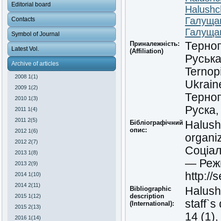
Editorial board
Halushc
Галуща
Contacts
Галуща
Symbol of Journal
Приналежність:
Терноп
Latest Vol.
(Affiliation)
Руська
Archive of articles
Ternopi
2008 1(1)
Ukrain
2009 1(2)
Терноп
2010 1(3)
Руска,
2011 1(4)
2011 2(5)
Бібліографічний
Halush
опис:
2012 1(6)
organi
2012 2(7)
Соціал
2013 1(8)
— Режи
2013 2(9)
http://
2014 1(10)
2014 2(11)
Bibliographic
Halush
description
2015 1(12)
staff`s
(International):
2015 2(13)
14 (1)
2016 1(14)