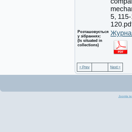
company
mechani
5, 115-
120.pdf
Розташовується
Журнал
у зібраннях:
(Is situated in
collections)
< Prev
Next >
Joomla te