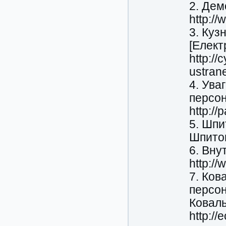
2. Дем
http:/
3. Куз
[Елект
http://
ustran
4. Ува
персон
http:/
5. Шпи
Шпитoнк
6. Вну
http:/
7. Ков
персон
Коваль
http:/