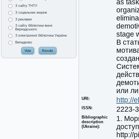
as task
З сайту ТНТУ
organiz
З соціальних мереж
elimin
З реклами
demotiv
З сайту бібліотеки імені
Вернадського
stage 
З електронної бібліотеки України
В ста
Випадково
мотива
создан
Систе
действ
демот
или ли
URI:
http:/
ISSN:
2223-
Bibliographic
1. Мор
description
доступ
(Ukraine):
http:/