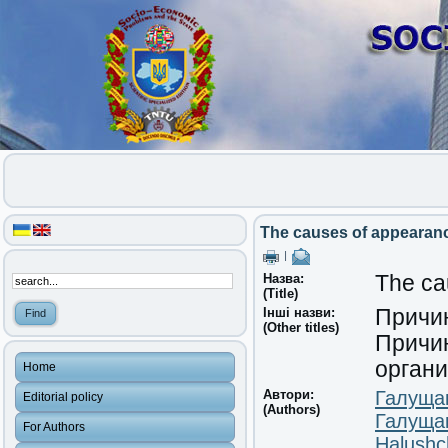
The causes of appearance
|
Назва:
The ca
(Title)
Інші назви:
Причин
(Other titles)
Причи
орган
Home
Автори:
Галущак
Editorial policy
(Authors)
Галуща
For Authors
Halushc