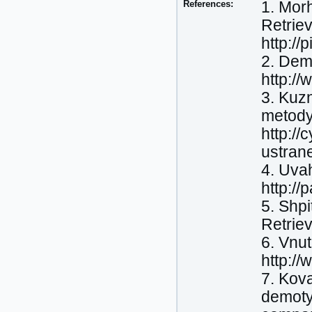
References:
1. Mor
Retrie
http:/
2. Demo
http:/
3. Kuzn
metody 
http://
ustran
4. Uvah
http:/
5. Shpi
Retriev
6. Vnut
http:/
7. Kova
demoty