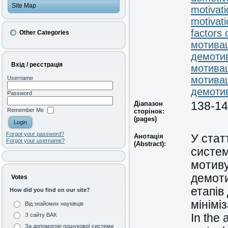
Site Map
motivati
motivat
factors 
Other Categories
мотива
демоти
Вхід / реєстрація
мотива
мотива
Username
демоти
Password
Діапазон
138-1
Remember Me
сторінок:
(pages)
Forgot your password?
Анотація
У стат
Forgot your username?
(Abstract):
систем
мотиву
демоти
Votes
етапів
How did you find on our site?
мінімі
Від знайомих науківців
In the 
З сайту ВАК
За допомогою пошукової системи