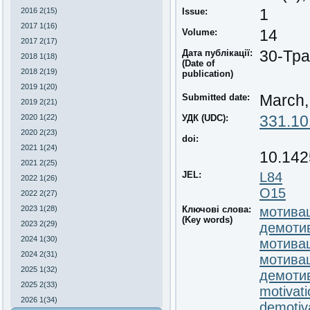
2016 2(15)
Issue:
1
2017 1(16)
Volume:
14
2017 2(17)
Дата публікації:
30-Тра
2018 1(18)
(Date of
2018 2(19)
publication)
2019 1(20)
Submitted date:
March,
2019 2(21)
2020 1(22)
УДК (UDC):
331.10
2020 2(23)
doi:
2021 1(24)
10.142
2021 2(25)
JEL:
L84
2022 1(26)
O15
2022 2(27)
2023 1(28)
Ключові слова:
мотивац
(Key words)
2023 2(29)
демоти
2024 1(30)
мотивац
2024 2(31)
мотивац
2025 1(32)
демотив
2025 2(33)
motivati
2026 1(34)
demotiv