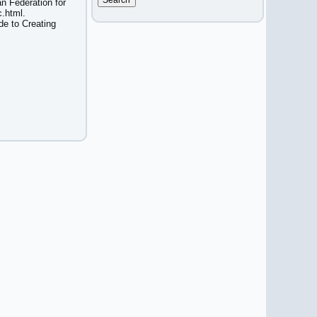
n Federation for
c.html.
de to Creating