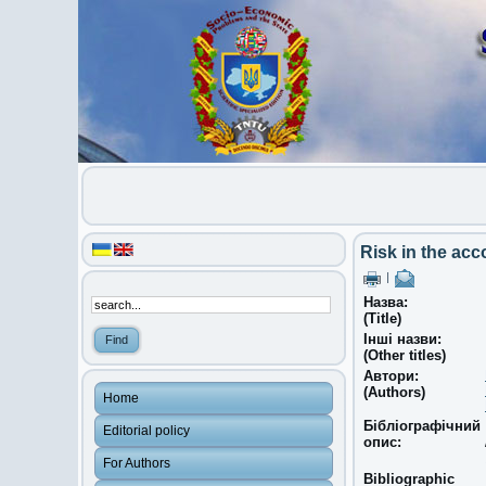
Risk in the acc
|
Назва:
(Title)
Інші назви:
(Other titles)
Автори:
(Authors)
Home
Бібліографічний
Editorial policy
опис:
For Authors
Bibliographic