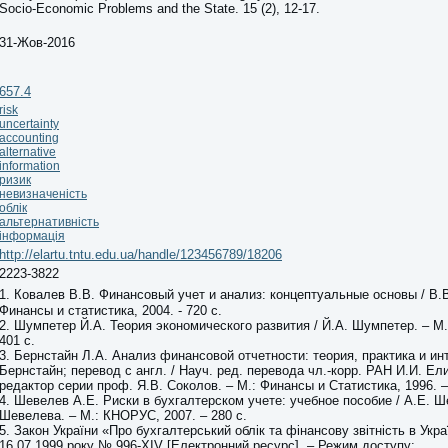
Socio-Economic Problems and the State. 15 (2), 12-17.
31-Жов-2016
657.4
risk
uncertainty
accounting
alternative
information
ризик
невизначеність
облік
альтернативність
інформація
http://elartu.tntu.edu.ua/handle/123456789/18206
2223-3822
1. Ковалев В.В. Финансовый учет и анализ: концептуальные основы / В.В
Финансы и статистика, 2004. - 720 с.
2. Шумпетер Й.А. Теория экономического развития / Й.А. Шумпетер. – М.
401 с.
3. Бернстайн Л.А. Анализ финансовой отчетности: теория, практика и инт
Бернстайн; перевод с англ. / Науч. ред. перевода чл.-корр. РАН И.И. Ели
редактор серии проф. Я.В. Соколов. – М.: Финансы и Статистика, 1996. –
4. Шевелев А.Е. Риски в бухгалтерском учете: учебное пособие / А.Е. Ш
Шевелева. – М.: КНОРУС, 2007. – 280 с.
5. Закон України «Про бухгалтерський облік та фінансову звітність в Укра
16.07.1999 року № 996-ХІV [Електронний ресурс]. – Режим доступу: