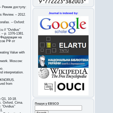
 – Режим доступу:
Journal is indexed by:
ss Review. – 2012.
orafas. – Oxford:
u // “Ovidius”
. – p. 1376-1381.
й Федерации на
сов РФ от
eating Value with
amework. Moscow:
mo.
d interpretation.
w: KNORUS.
eved from
e Q1, 10-18.
s. Oxford, Cima.
Пошук у EBSCO
. “Ovidius”
1.