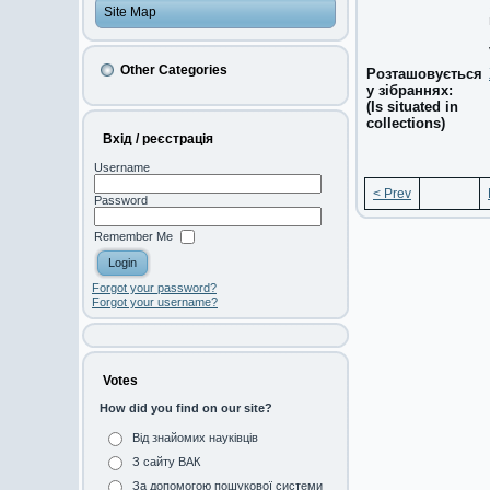
Site Map
Other Categories
Розташовується
у зібраннях:
(Is situated in
collections)
Вхід / реєстрація
Username
< Prev
Password
Remember Me
Forgot your password?
Forgot your username?
Votes
How did you find on our site?
Від знайомих науківців
З сайту ВАК
За допомогою пошукової системи