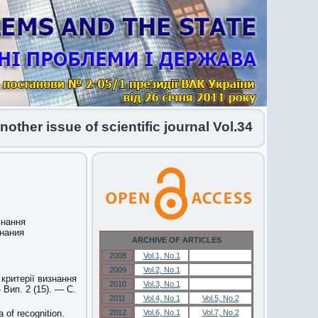
er issue of scientific journal Vol.34 No.1 2026 h
знання
знания
ARCHIVE OF ARTICLES
2008
Vol.1, No.1
Vol.1, No.1
2009
Vol.2, No.1
Vol.2, No.1
 критерії визнання
2010
Vol.3, No.1
Vol.3, No.1
Вип. 2 (15). — С.
2011
Vol.4, No.1
Vol.5, No.2
a of recognition.
2012
Vol.6, No.1
Vol.7, No.2