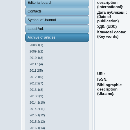
description
Editorial board
(International):
Contacts
Дата публікації:
(Date of
Symbol of Journal
publication)
УДК: (UDC)
Latest Vol.
Ключові слова:
(Key words)
Archive of articles
2008 1(1)
2009 1(2)
2010 1(3)
2011 1(4)
2011 2(5)
URI:
2012 1(6)
ISSN:
2012 2(7)
Bibliographic
description
2013 1(8)
(Ukraine):
2013 2(9)
2014 1(10)
2014 2(11)
2015 1(12)
2015 2(13)
2016 1(14)