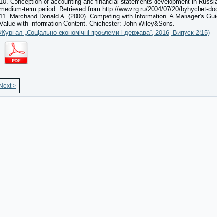
10. Conception of accounting and financial statements development in Russia
medium-term period. Retrieved from http://www.rg.ru/2004/07/20/byhychet-do
11. Marchand Donald A. (2000). Competing with Information. A Manager’s Gui
Value with Information Content. Chichester: John Wiley&Sons.
Журнал „Соціально-економічні проблеми і держава“, 2016, Випуск 2(15)
Next >