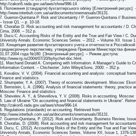
http://zakon5.rada.gov.ua/laws/show/996-14.
6. Положення (стандарти) бухгалтерського обліку [Електронний ресурс].
http://www.interbuh.com.ua/ua/documents/onemanuals/35131.
7. Guerron-Quintana P. Risk and Uncertainty / P. Guerron-Quintana // Busine
– Issue Q1. – p. 10-18.
8. Chorafas D. Risk accounting and risk management for accountants / D. Ch
Cima, 2008. – 312 p.
9. Ducu C. Accounting Risks of the Entity and the True and Fair View / C. Duc
University Annals. Economic Sciences Series. – 2012. – Volume XII. Issue 1
10. Концепция развития бухгалтерского учета и отчетности в Российско
среднесрочную перспективу, утверждена Приказом Министерства финан
01.07.2004 года №180. [Электронный ресурс]. – Режим доступа:
http://www.rg.ru/2004/07/20/byhychet-doc.html.
11. Marchand Donald A. Competing with Information. A Manager’s Guide to Cr
Information Content. – Chichester: John Wiley&Sons, 2000. – 352 p.
1. Kovaliov, V. V. (2004). Financial accounting and analysis: conceptual fr
Finance and statistics.
2. Shumpeter, Y. A. (2007). Theory of economic development. Moscow: Eks
3. Bernstein, L. A. (1996). Analysis of financial statements: theory, practice an
Moscow: Finance and statistics.
4. Shevelev, A. Y., & Sheveliova, Y. V. (2008). Risks in accounting. Mosco
5. Law of Ukraine “On accounting and financial statements in Ukraine”. Retri
http://zakon5.rada.gov.ua/laws/show/996-14.
6. Regulations (standards) on accounting. Retrieved from
http://www.interbuh.com.ua/ua/documents/onemanuals/35131.
7. Guerron-Quintana, P. (2012). Risk and Uncertainty. Business Review, Issu
8. Chorafas, D. (2008). Risk accounting and risk management for accountant
9. Ducu, C. (2012). Accounting Risks of the Entity and the True and Fair View
University Annals, Economic Sciences Series, Volume XII, Issue 1, 1376-138