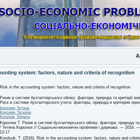
Anoth
ounting system: factors, nature and criteria of recognition
Risk in the accounting system: factors, nature and criteria of recognition
Ризик в системі бухгалтерського обліку: фактори, природа та критерії ви
Риск в системе бухгалтерского учета: факторы, природа и критерии при
Королюк, Тетяна
Королюк, Татьяна
Korolyuk, Tetyana
Королюк Т. Ризик в системі бухгалтерського обліку: фактори, природа та
/ Тетяна Королюк // Соціально-економічні проблеми і держава. — 2016. — 
12-17
Korolyuk, T. (2016). Risk in the accounting system: factors, nature and criteri