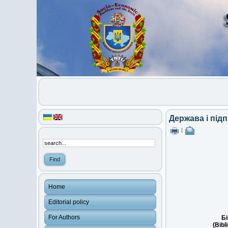
Держава і під
|
Home
Editorial policy
For Authors
Бі
(Bibl