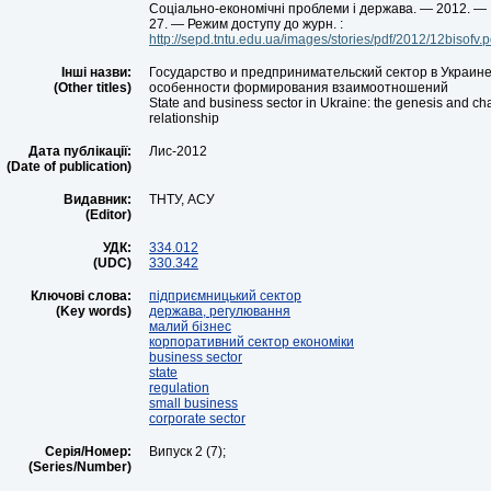
Соціально-економічні проблеми і держава. — 2012. — В
27. — Режим доступу до журн. :
http://sepd.tntu.edu.ua/images/stories/pdf/2012/12bisofv.p
Інші назви:
Государство и предпринимательский сектор в Украине:
(Other titles)
особенности формирования взаимоотношений
State and business sector in Ukraine: the genesis and char
relationship
Дата публікації:
Лис-2012
(Date of publication)
Видавник:
ТНТУ, АСУ
(Editor)
УДК:
334.012
(UDC)
330.342
Ключові слова:
підприємницький сектор
(Key words)
держава, регулювання
малий бізнес
корпоративний сектор економіки
business sector
state
regulation
small business
corporate sector
Серія/Номер:
Випуск 2 (7);
(Series/Number)