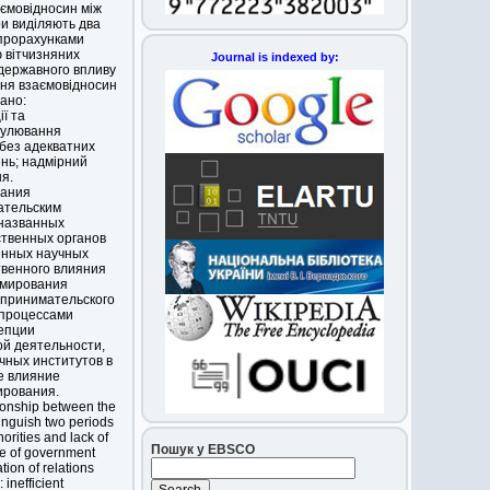
аємовідносин між
ри виділяють два
з прорахунками
 вітчизняних
Journal is indexed by:
державного впливу
ня взаємовідносин
ано:
ї та
егулювання
 без адекватних
ень; надмірний
я.
вания
ательским
 названных
ственных органов
енных научных
твенного влияния
рмирования
дпринимательского
 процессами
цепции
ой деятельности,
чных институтов в
е влияние
ирования.
ationship between the
tinguish two periods
horities and lack of
Пошук у EBSCO
ee of government
tion of relations
inefficient