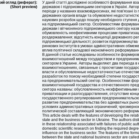
ий огляд (реферат):
У даній статті досліджені особливості формування вз
(Short preview)
державою і підприємницьким сектором в Україні. Авто
періоди у названих взаємовідносинах, які пов’язані і
державних органів влади та обумовлені недостатністю
наукових розробок щодо пошуку необхідного ступеня 
на підприємницький сектор. Особливостями формуван
держави і вітчизняного підприємницького сектору назв
обумовленість неефективними процесами приватизаці
роздержавлення; відсутність концепції державного р
підприємницької діяльності; розвиток підприємництва
ринкових інститутів в умовах адміністративних обмеж
вплив політичної складової економічного реформуванн
В данной статье исследованы особенности формиро
взаимоотношений между государством и предприним
сектором в Украине. Авторы выделяют два периода в
взаимоотношениях, связанные с просчетами государ
власти и обусловленные недостаточностью отечеств
разработок по поиску необходимой степени государс
на предпринимательский сектор. Особенностями фо
взаимоотношений государства и отечественного пре
сектора названы: обусловленность неэффективными
приватизации и разгосударствления, отсутствие кон
государственного регулирования предпринимательск
развитие предпринимательства без адекватных рыно
условиях административных ограничений; чрезмерно
политической составляющей экономического реформ
This article deals with the features of developing the rel
state and the business sector in Ukraine. The authors dis
in these relationship associated with failures of public aut
domestic scientific research on finding the required degr
influence on the business sector. The features of the forma
between the state and national business sector are called: 