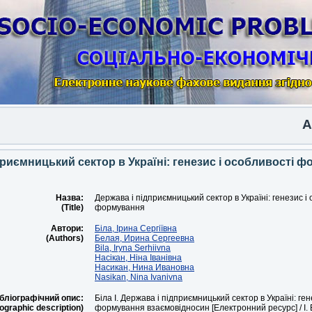
Anot
приємницький сектор в Україні: генезис і особливості 
Назва:
Держава і підприємницький сектор в Україні: генезис і
(Title)
формування
Автори:
Біла, Ірина Сергіївна
(Authors)
Белая, Ирина Сергеевна
Bila, Iryna Serhiivna
Насікан, Ніна Іванівна
Насикан, Нина Ивановна
Nasikan, Nina Ivanivna
бліографічний опис:
Біла І. Держава і підприємницький сектор в Україні: ген
iographic description)
формування взаємовідносин [Електронний ресурс] / І. Бі