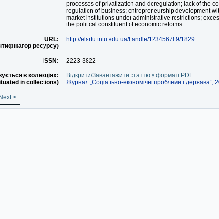
processes of privatization and deregulation; lack of the co
regulation of business; entrepreneurship development wi
market institutions under administrative restrictions; exces
the political constituent of economic reforms.
URL:
http://elartu.tntu.edu.ua/handle/123456789/1829
ентифікатор ресурсу)
ISSN:
2223-3822
ується в колекціях:
Відкрити/Завантажити статтю у форматі PDF
situated in collections)
Журнал „Соціально-економічні проблеми і держава“, 20
Next >