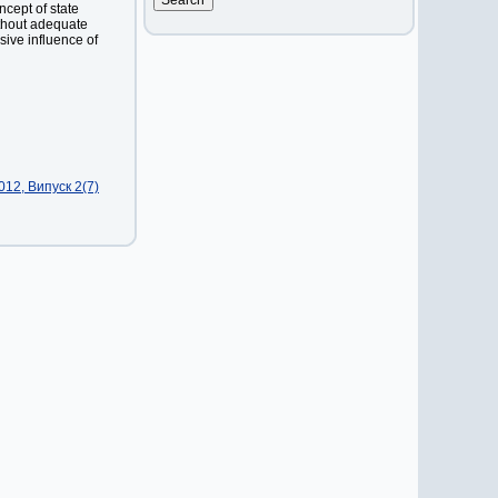
ncept of state
thout adequate
sive influence of
12, Випуск 2(7)