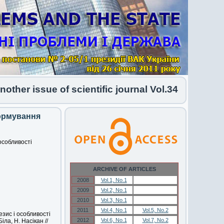
her issue of scientific journal Vol.34 No.1 2026 
формування
 особливості
ARCHIVE OF ARTICLES
2008
Vol.1, No.1
Vol.1, No.1
2009
Vol.2, No.1
Vol.2, No.1
2010
Vol.3, No.1
Vol.3, No.1
2011
Vol.4, No.1
Vol.5, No.2
езис і особливості
2012
Vol.6, No.1
Vol.7, No.2
ла, Н. Насікан //