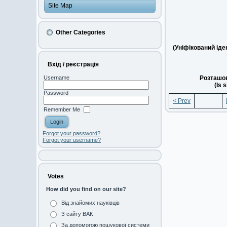
Site Map
Other Categories
(Уніфікований ід
Вхід / реєстрація
Розташов
Username
(Is 
Password
< Prev
Remember Me
Forgot your password?
Forgot your username?
Votes
How did you find on our site?
Від знайомих науківців
З сайту ВАК
За допомогою пошукової системи