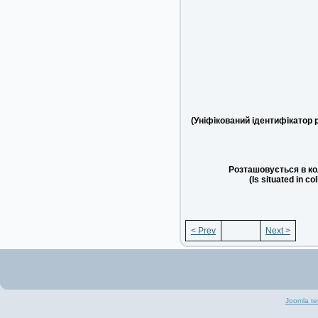
(Уніфікований ідентифікатор 
Розташовується в ко
(Is situated in co
< Prev
Next >
Joomla te