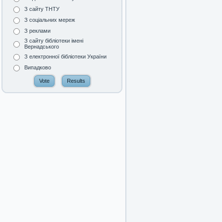
З сайту ТНТУ
З соціальних мереж
З реклами
З сайту бібліотеки імені
Вернадського
З електронної бібліотеки України
Випадково