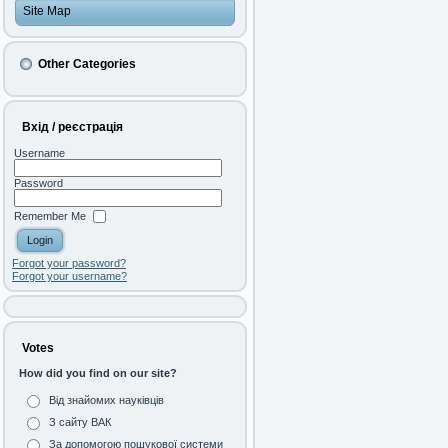
Site Map
Other Categories
Вхід / реєстрація
Username
Password
Remember Me
Forgot your password?
Forgot your username?
Votes
How did you find on our site?
Від знайомих науківців
З сайту ВАК
За допомогою пошукової системи