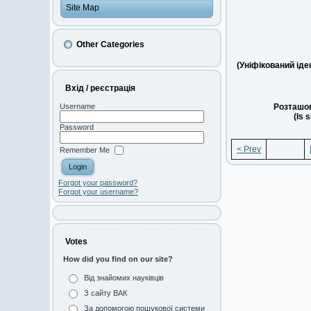
Site Map
Other Categories
(Уніфікований ід
Вхід / реєстрація
Розташов
Username
(Is 
Password
< Prev
Remember Me
Forgot your password?
Forgot your username?
Votes
How did you find on our site?
Від знайомих науківців
З сайту ВАК
За допомогою пошукової системи