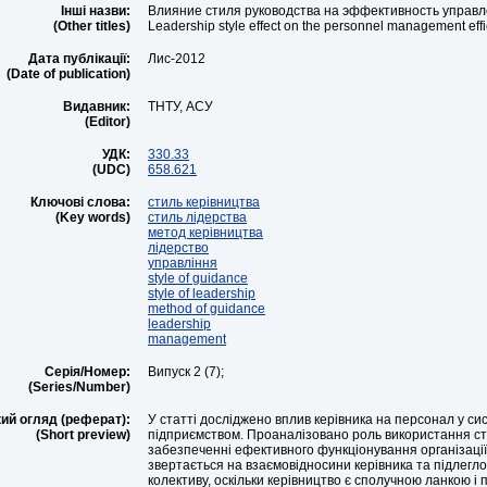
Інші назви:
Влияние стиля руководства на эффективность управ
(Other titles)
Leadership style effect on the personnel management eff
Дата публікації:
Лис-2012
(Date of publication)
Видавник:
ТНТУ, АСУ
(Editor)
УДК:
330.33
(UDC)
658.621
Ключові слова:
стиль керівництва
(Key words)
стиль лідерства
метод керівництва
лідерство
управління
style of guidance
style of leadership
method of guidance
leadership
management
Серія/Номер:
Випуск 2 (7);
(Series/Number)
ий огляд (реферат):
У статті досліджено вплив керівника на персонал у си
(Short preview)
підприємством. Проаналізовано роль використання ст
забезпеченні ефективного функціонування організації
звертається на взаємовідносини керівника та підлеглог
колективу, оскільки керівництво є сполучною ланкою і 