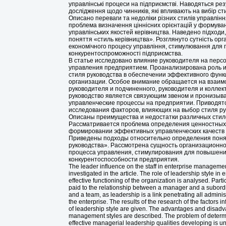
управлінські процеси на підприємстві. Наводяться ре
дослідження щодо чинників, які впливають на вибір ст
Описано переваги та недоліки різних стилів управлінн
проблема визначення ціннісних орієнтацій у формува
управлінських якостей керівництва. Наведено підходи
поняття «стиль керівництва». Розглянуто сутність орг
економічного процесу управління, стимулювання для
конкурентоспроможності підприємства.
В статье исследовано влияние руководителя на персо
управления предприятием. Проанализирована роль 
стиля руководства в обеспечении эффективного фун
организации. Особое внимание обращается на взаи
руководителя и подчиненного, руководителя и коллект
руководство является связующим звеном и пронизыва
управленческие процессы на предприятии. Приводят
исследования факторов, влияющих на выбор стиля ру
Описаны преимущества и недостатки различных стил
Рассматривается проблема определения ценностных
формировании эффективных управленческих качеств 
Приведены подходы относительно определения поня
руководства». Рассмотрена сущность организационно
процесса управления, стимулирования для повышен
конкурентоспособности предприятия.
The leader influence on the staff in enterprise manageme
investigated in the article. The role of leadership style in 
effective functioning of the organization is analysed. Partic
paid to the relationship between a manager and a subor
and a team, as leadership is a link penetrating all adminis
the enterprise. The results of the research of the factors i
of leadership style are given. The advantages and disadva
management styles are described. The problem of determi
effective managerial leadership qualities developing is u