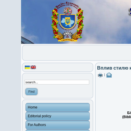
Вплив стилю к
|
Home
Бі
Editorial policy
(Bibl
For Authors