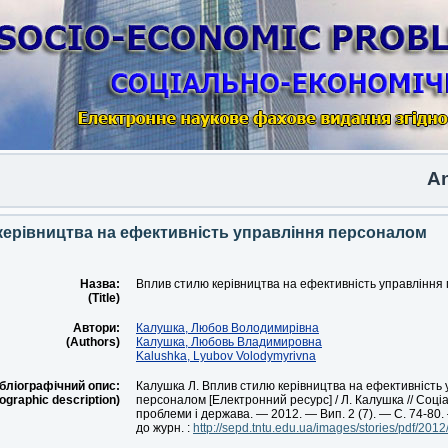
Anothe
ерівництва на ефективність управління персоналом
Назва:
Вплив стилю керівництва на ефективність управління
(Title)
Автори:
Калушка, Любов Володимирівна
(Authors)
Калушка, Любовь Владимировна
Kalushka, Lyubov Volodymyrivna
бліографічний опис:
Калушка Л. Вплив стилю керівництва на ефективність 
iographic description)
персоналом [Електронний ресурс] / Л. Калушка // Соці
проблеми і держава. — 2012. — Вип. 2 (7). — С. 74-80
до журн. :
http://sepd.tntu.edu.ua/images/stories/pdf/2012