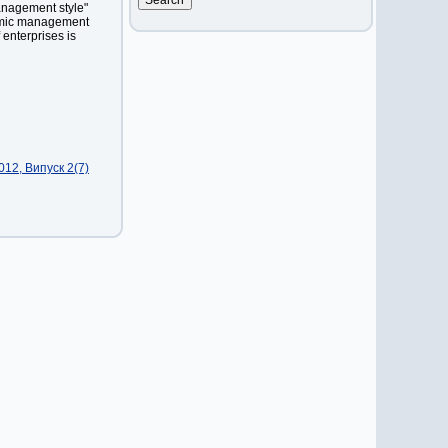
anagement style"
nomic management
 enterprises is
12, Випуск 2(7)