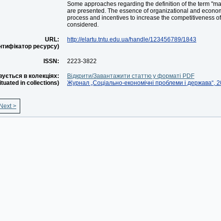
Some approaches regarding the definition of the term "m
are presented. The essence of organizational and eco
process and incentives to increase the competitiveness of
considered.
URL:
http://elartu.tntu.edu.ua/handle/123456789/1843
ентифікатор ресурсу)
ISSN:
2223-3822
ується в колекціях:
Відкрити/Завантажити статтю у форматі PDF
situated in collections)
Журнал „Соціально-економічні проблеми і держава“, 20
Next >