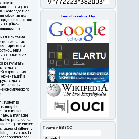
зультати
илю керівництва.
я. Розглядається
нні ефективних
Journal is indexed by:
, щодо визначення
анізаційно-
 підвищення
нал в системе
использование
кционирования
моотношения
ива, поскольку
ет все
ся результаты
ководства.
ей управления.
 ориентаций в
руководства.
тия «стиль
-экономического
ия
nt system is
ensuring the
ular attention is
dinate, a manager
trative processes at
nfluencing the choice
Пошук у EBSCO
ntages of different
ning the values in
nder consideration.