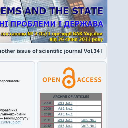
r issue of scientific journal Vol.34 No.1 2026 h
 персоналом
ARCHIVE OF ARTICLES
2008
Vol.1, No.1
Vol.1, No.1
2009
Vol.2, No.1
Vol.2, No.1
управління
ально-економічні
2010
Vol.3, No.1
Vol.3, No.1
. — Режим доступу
2011
Vol.4, No.1
Vol.5, No.2
/12klveup.pdf.
2012
Vol.6, No.1
Vol.7, No.2