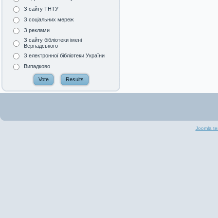
З сайту ТНТУ
З соціальних мереж
З реклами
З сайту бібліотеки імені
Вернадського
З електронної бібліотеки України
Випадково
Joomla te