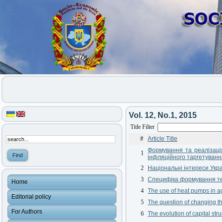
Vol. 12, No.1, 2015
Title Filter
#
Article Title
Формування та реалізація
1
інфляційного таргетуванн
2
Національні інтереси Укра
3
Специфіка формування тех
Home
4
The use of heat pumps in a
Editorial policy
5
The question of changing th
For Authors
6
The evolution of capital stru