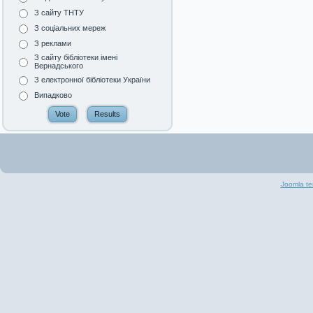
З сайту ТНТУ
З соціальних мереж
З реклами
З сайту бібліотеки імені
Вернадського
З електронної бібліотеки України
Випадково
Joomla te