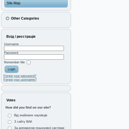
Site Map
Other Categories
Вхід / реєстрація
Username
Password
Remember Me
Forgot your password?
Forgot your username?
Votes
How did you find on our site?
Від знайомих науківців
З сайту ВАК
За допомогою пошукової системи