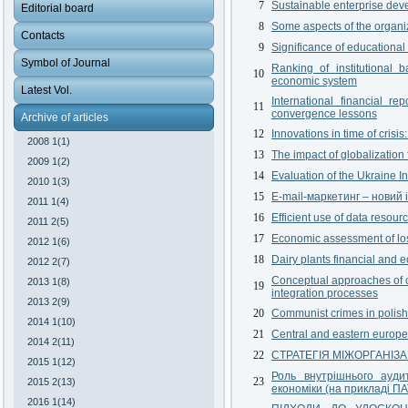
7
Sustainable enterprise de
Editorial board
8
Some aspects of the organi
Contacts
9
Significance of educational
Symbol of Journal
Ranking of institutional 
10
economic system
Latest Vol.
International financial r
11
convergence lessons
Archive of articles
12
Innovations in time of crisis
2008 1(1)
13
The impact of globalization 
2009 1(2)
14
Evaluation of the Ukraine In
2010 1(3)
15
E-mail-маркетинг – новий 
2011 1(4)
16
Efficient use of data reso
2011 2(5)
17
Economic assessment of loss
2012 1(6)
18
Dairy plants financial and 
2012 2(7)
Conceptual approaches of c
2013 1(8)
19
integration processes
2013 2(9)
20
Communist crimes in polish
2014 1(10)
21
Central and eastern europea
2014 2(11)
22
СТРАТЕГІЯ МІЖОРГАНІЗА
2015 1(12)
Роль внутрішнього ауди
23
2015 2(13)
економіки (на прикладі П
2016 1(14)