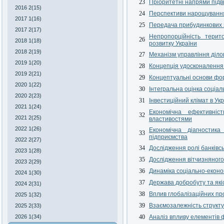
23
Пріоритетні напрями під
2016 2(15)
24
Перспективи нарощування 
2017 1(16)
25
Передача прибудинкових з
2017 2(17)
Непропорційність терит
26
2018 1(18)
розвитку України
2018 2(19)
27
Механізм управління діло
2019 1(20)
28
Концепція удосконалення 
2019 2(21)
29
Концептуальні основи фор
2020 1(22)
30
Інтегральна оцінка соціал
2020 2(23)
31
Інвестиційний клімат в Укр
2021 1(24)
Економічна ефективніс
32
2021 2(25)
властивостями
2022 1(26)
Економічна діагностика
33
підприємства
2022 2(27)
34
Дослідження ролі банківськ
2023 1(28)
35
Дослідження вітчизняного
2023 2(29)
36
Динаміка соціально-еконо
2024 1(30)
37
Держава добробуту та якіс
2024 2(31)
38
Вплив глобалізаційних проц
2025 1(32)
39
Взаємозалежність структу
2025 2(33)
2026 1(34)
40
Аналіз впливу елементів ф