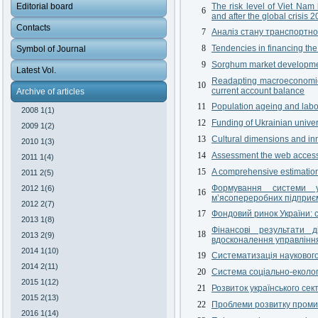
Editorial board
The risk level of Viet Nam
6
and after the global crisis 
Contacts
7
Аналіз стану транспортної
8
Tendencies in financing the
Symbol of Journal
9
Sorghum market development
Latest Vol.
Readapting macroeconomic 
10
current account balance
Archive of articles
11
Population ageing and lab
2008 1(1)
12
Funding of Ukrainian univers
2009 1(2)
13
Cultural dimensions and in
2010 1(3)
14
Assessment the web accessi
2011 1(4)
15
A comprehensive estimation 
2011 2(5)
Формування системи уп
2012 1(6)
16
м’ясопереробних підприє
2012 2(7)
17
Фондовий ринок України: 
2013 1(8)
Фінансові результати д
18
2013 2(9)
вдосконалення управлінн
2014 1(10)
19
Систематизація науковог
2014 2(11)
20
Система соціально-еколог
2015 1(12)
21
Розвиток українського сек
2015 2(13)
22
Проблеми розвитку промис
2016 1(14)