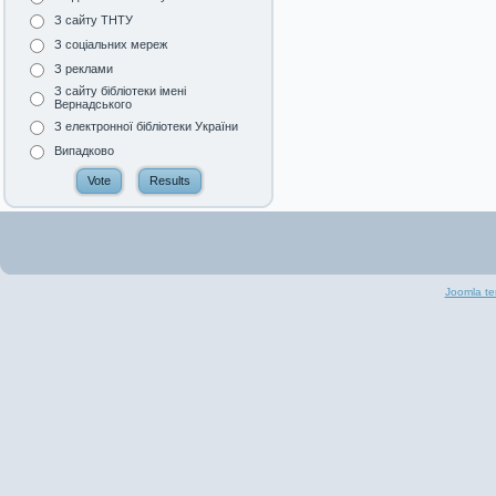
З сайту ТНТУ
З соціальних мереж
З реклами
З сайту бібліотеки імені
Вернадського
З електронної бібліотеки України
Випадково
Joomla te