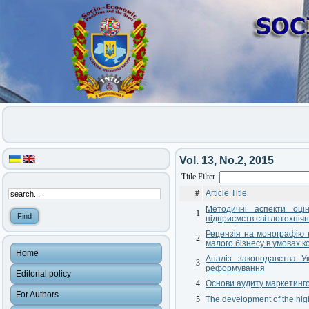
Vol. 13, No.2, 2015
Title Filter
#
Article Title
Методичні аспекти оцін
1
підприємств світлотехнічно
Рецензія на монографію к
2
малого бізнесу в умовах к
Home
Аналіз законодавства У
3
реформування
Editorial policy
4
Основи аудиту маркетингов
For Authors
5
The development of the high